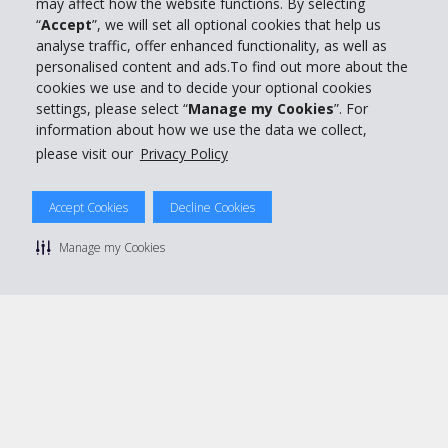
may affect how the website functions. By selecting
“
Accept
”, we will set all optional cookies that help us
Support client
analyse traffic, offer enhanced functionality, as well as
personalised content and ads.To find out more about the
cookies we use and to decide your optional cookies
Réserver avec Hertz
settings, please select “
Manage my Cookies
”. For
information about how we use the data we collect,
please visit our
Privacy Policy
© 2026 The Hertz System, Inc.
Accept Cookies
Decline Cookies
Politique de confidentialité
|
Conditions d'utilisation du site
|
Conditions de location
|
Informations tarifaires
|
Plan du site
|
Manage my Cookies
Gérer mes cookies