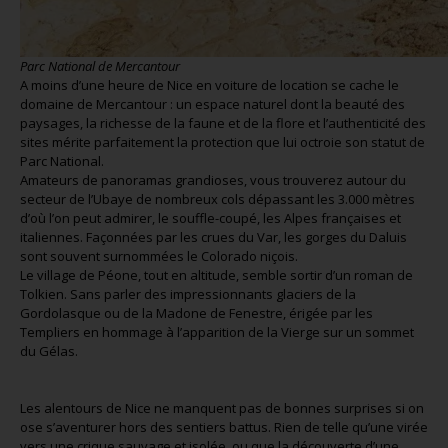
Parc National de Mercantour
A moins d’une heure de Nice en voiture de location se cache le
domaine de Mercantour : un espace naturel dont la beauté des
paysages, la richesse de la faune et de la flore et l’authenticité des
sites mérite parfaitement la protection que lui octroie son statut de
Parc National.
Amateurs de panoramas grandioses, vous trouverez autour du
secteur de l’Ubaye de nombreux cols dépassant les 3.000 mètres
d’où l’on peut admirer, le souffle-coupé, les Alpes françaises et
italiennes. Façonnées par les crues du Var, les gorges du Daluis
sont souvent surnommées le Colorado niçois.
Le village de Péone, tout en altitude, semble sortir d’un roman de
Tolkien. Sans parler des impressionnants glaciers de la
Gordolasque ou de la Madone de Fenestre, érigée par les
Templiers en hommage à l’apparition de la Vierge sur un sommet
du Gélas.
Les alentours de Nice ne manquent pas de bonnes surprises si on
ose s’aventurer hors des sentiers battus. Rien de telle qu’une virée
vers une crique sauvage et isolée, ou que la découverte d’une