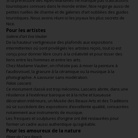
Si la préfecture des Alpes-Maritimes ne manque pas d’attractions
touristiques connues dans le monde entier, Nice regorge aussi de
petites ruelles de charme et de galeries d’art oubliées des guides
touristiques. Nous avons réuni ici les joyaux les plus secrets de
Nice.
Pour les artistes
Galerie d’art Eva Vautier
De la hauteur vertigineuse des plafonds aux expositions
intermittentes où sont privilégiés les artistes niçois, tout ici est
conçu pour donner libre cours à la créativité et pour tisser des
liens entre les hommes et entre les arts.
Chez Madame Vautier, on n’hésite pas à mixer la peinture à
l’audiovisuel, la gravure à la céramique ou la musique à la
photographie. A savourer sans modération.
Palais Lascaris
Ce monument classé est trop méconnu. Lascaris abrite, dans une
résidence à l’extérieur baroque et à la riche et luxueuse
décoration intérieure, un Musée des Beaux-Arts et des Traditions
où se succèdent des expositions d’excellente qualité, consacrées
notamment aux instruments de musique.
Les fresques et sculptures d’origine ont été restaurées pour
former un cadre aussi authentique qu’agréable.
Pour les amoureux de la nature
Plage de Coco Beach