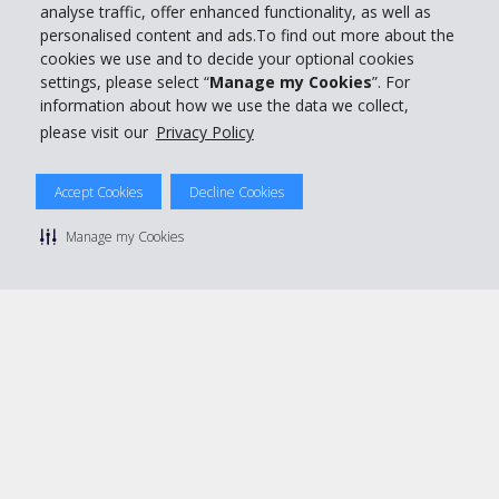
analyse traffic, offer enhanced functionality, as well as
Réserver avec Hertz
personalised content and ads.To find out more about the
cookies we use and to decide your optional cookies
settings, please select “
Manage my Cookies
”. For
information about how we use the data we collect,
please visit our
Privacy Policy
© 2026 The Hertz System, Inc.
Politique de confidentialité
|
Conditions d'utilisation du site
|
Conditions de location
|
Informations tarifaires
|
Plan du site
|
Accept Cookies
Decline Cookies
Gérer mes cookies
Manage my Cookies