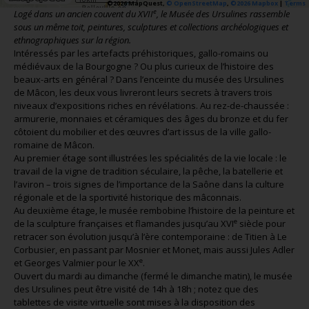
©2026 MapQuest,
© OpenStreetMap
,
©2026 Mapbox
|
Terms
e
Logé dans un ancien couvent du XVII
, le Musée des Ursulines rassemble
sous un même toit, peintures, sculptures et collections archéologiques et
ethnographiques sur la région.
Intéressés par les artefacts préhistoriques, gallo-romains ou
médiévaux de la Bourgogne ? Ou plus curieux de l’histoire des
beaux-arts en général ? Dans l’enceinte du musée des Ursulines
de Mâcon, les deux vous livreront leurs secrets à travers trois
niveaux d’expositions riches en révélations. Au rez-de-chaussée :
armurerie, monnaies et céramiques des âges du bronze et du fer
côtoient du mobilier et des œuvres d’art issus de la ville gallo-
romaine de Mâcon.
Au premier étage sont illustrées les spécialités de la vie locale : le
travail de la vigne de tradition séculaire, la pêche, la batellerie et
l’aviron – trois signes de l’importance de la Saône dans la culture
régionale et de la sportivité historique des mâconnais.
Au deuxième étage, le musée rembobine l’histoire de la peinture et
e
de la sculpture françaises et flamandes jusqu’au XVI
siècle pour
retracer son évolution jusqu’à l’ère contemporaine : de Titien à Le
Corbusier, en passant par Mosnier et Monet, mais aussi Jules Adler
e
et Georges Valmier pour le XX
.
Ouvert du mardi au dimanche (fermé le dimanche matin), le musée
des Ursulines peut être visité de 14h à 18h ; notez que des
tablettes de visite virtuelle sont mises à la disposition des