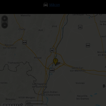
Mâcon
•
5mi
10km