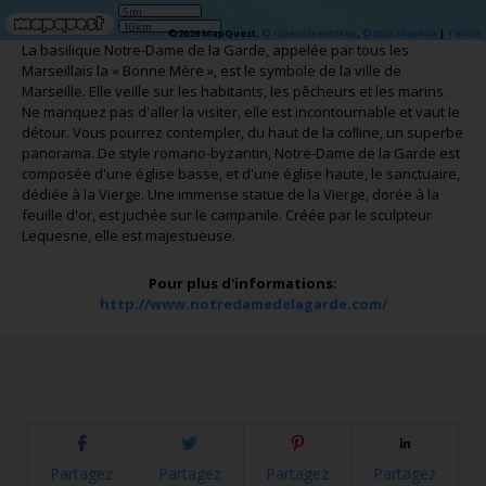
5mi
10km
©2026 MapQuest,
© OpenStreetMap
,
©2026 Mapbox
|
Terms
La basilique Notre-Dame de la Garde, appelée par tous les
Marseillais la « Bonne Mère », est le symbole de la ville de
Marseille. Elle veille sur les habitants, les pêcheurs et les marins.
Ne manquez pas d'aller la visiter, elle est incontournable et vaut le
détour. Vous pourrez contempler, du haut de la colline, un superbe
panorama. De style romano-byzantin, Notre-Dame de la Garde est
composée d'une église basse, et d'une église haute, le sanctuaire,
dédiée à la Vierge. Une immense statue de la Vierge, dorée à la
feuille d'or, est juchée sur le campanile. Créée par le sculpteur
Lequesne, elle est majestueuse.
Pour plus d'informations:
http://www.notredamedelagarde.com/
Partagez
Partagez
Partagez
Partagez