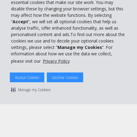
essential cookies that make our site work. You may
Entreprise
disable these by changing your browser settings, but this
may affect how the website functions. By selecting
“
Accept
”, we will set all optional cookies that help us
Support client
analyse traffic, offer enhanced functionality, as well as
personalised content and ads.To find out more about the
cookies we use and to decide your optional cookies
Réserver avec Hertz
settings, please select “
Manage my Cookies
”. For
information about how we use the data we collect,
please visit our
Privacy Policy
© 2026 The Hertz System, Inc.
Accept Cookies
Decline Cookies
Politique de confidentialité
|
Conditions d'utilisation du site
|
Conditions de location
|
Informations tarifaires
|
Plan du site
|
Manage my Cookies
Gérer mes cookies