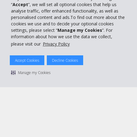
“
Accept
”, we will set all optional cookies that help us
Support client
analyse traffic, offer enhanced functionality, as well as
personalised content and ads.To find out more about the
cookies we use and to decide your optional cookies
Réserver avec Hertz
settings, please select “
Manage my Cookies
”. For
information about how we use the data we collect,
please visit our
Privacy Policy
© 2026 The Hertz System, Inc.
Accept Cookies
Decline Cookies
Politique de confidentialité
|
Conditions d'utilisation du site
|
Conditions de location
|
Informations tarifaires
|
Plan du site
|
Manage my Cookies
Gérer mes cookies