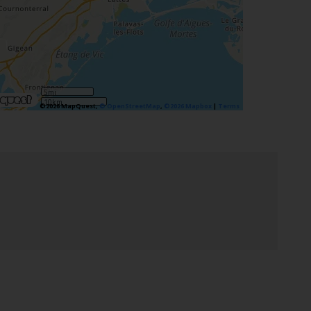
5mi
10km
©2026 MapQuest,
© OpenStreetMap
,
©2026 Mapbox
|
Terms