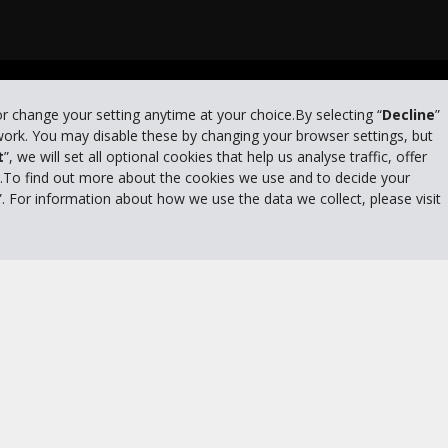
litique de confidentialité
|
Conditions d'utilisation du site
|
Conditions de l
or change your setting anytime at your choice.By selecting “
Decline
”
 work. You may disable these by changing your browser settings, but
t
”, we will set all optional cookies that help us analyse traffic, offer
s.To find out more about the cookies we use and to decide your
”. For information about how we use the data we collect, please visit