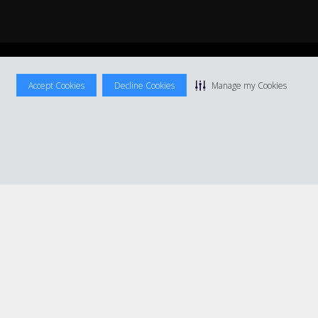
ocation
|
Informations tarifaires
|
Plan du site
|
Gérer mes cookies
Accept Cookies
Decline Cookies
Manage my Cookies