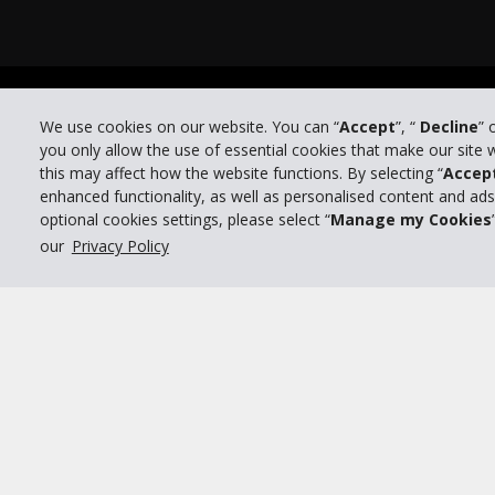
Po
© 2026 The Hertz System, Inc.
We use cookies on our website. You can “
Accept
”, “
Decline
” 
you only allow the use of essential cookies that make our site
this may affect how the website functions. By selecting “
Accep
enhanced functionality, as well as personalised content and ad
optional cookies settings, please select “
Manage my Cookies
our
Privacy Policy