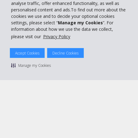
analyse traffic, offer enhanced functionality, as well as
personalised content and ads.To find out more about the
Réserver avec Hertz
cookies we use and to decide your optional cookies
settings, please select “
Manage my Cookies
”. For
information about how we use the data we collect,
please visit our
Privacy Policy
© 2026 The Hertz System, Inc.
Politique de confidentialité
|
Conditions d'utilisation du site
|
Accept Cookies
Decline Cookies
Conditions de location
|
Informations tarifaires
|
Plan du site
|
Gérer mes cookies
Manage my Cookies