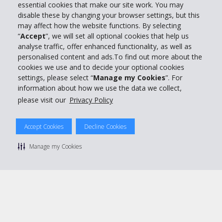
essential cookies that make our site work. You may
Entreprise
disable these by changing your browser settings, but this
may affect how the website functions. By selecting
“
Accept
”, we will set all optional cookies that help us
Support client
analyse traffic, offer enhanced functionality, as well as
personalised content and ads.To find out more about the
cookies we use and to decide your optional cookies
Réserver avec Hertz
settings, please select “
Manage my Cookies
”. For
information about how we use the data we collect,
please visit our
Privacy Policy
© 2026 The Hertz System, Inc.
Accept Cookies
Decline Cookies
Politique de confidentialité
|
Conditions d'utilisation du site
|
Conditions de location
|
Informations tarifaires
|
Plan du site
|
Manage my Cookies
Gérer mes cookies