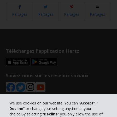
Partagez
Partagez
Partagez
Partagez
Téléchargez l'application Hertz
Suivez-nous sur les réseaux sociaux
We use cookies on our website. You can “
Accept
”, “
Decline
” or change your setting anytime at your
Informations sur l'entreprise
choice.By selecting “
Decline
” you only allow the use of