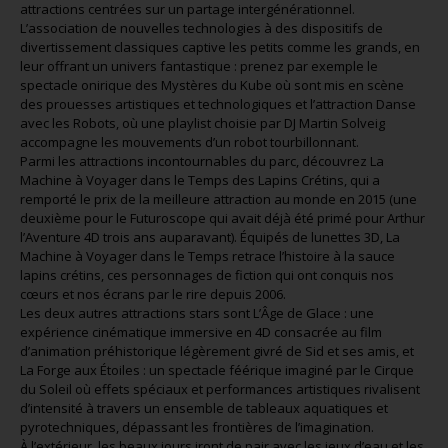
attractions centrées sur un partage intergénérationnel.
L’association de nouvelles technologies à des dispositifs de
divertissement classiques captive les petits comme les grands, en
leur offrant un univers fantastique : prenez par exemple le
spectacle onirique des Mystères du Kube où sont mis en scène
des prouesses artistiques et technologiques et l’attraction Danse
avec les Robots, où une playlist choisie par DJ Martin Solveig
accompagne les mouvements d’un robot tourbillonnant.
Parmi les attractions incontournables du parc, découvrez La
Machine à Voyager dans le Temps des Lapins Crétins, qui a
remporté le prix de la meilleure attraction au monde en 2015 (une
deuxième pour le Futuroscope qui avait déjà été primé pour Arthur
l’Aventure 4D trois ans auparavant). Équipés de lunettes 3D, La
Machine à Voyager dans le Temps retrace l’histoire à la sauce
lapins crétins, ces personnages de fiction qui ont conquis nos
cœurs et nos écrans par le rire depuis 2006.
Les deux autres attractions stars sont L’Âge de Glace : une
expérience cinématique immersive en 4D consacrée au film
d’animation préhistorique légèrement givré de Sid et ses amis, et
La Forge aux Étoiles : un spectacle féérique imaginé par le Cirque
du Soleil où effets spéciaux et performances artistiques rivalisent
d’intensité à travers un ensemble de tableaux aquatiques et
pyrotechniques, dépassant les frontières de l’imagination.
À l’extérieur, les beaux jours iront de pair avec les jeux d’eau et les