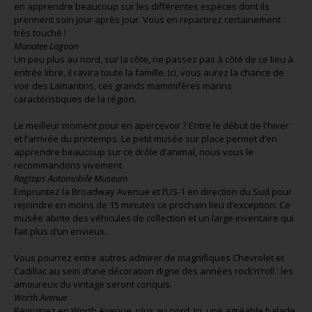
en apprendre beaucoup sur les différentes espèces dont ils
prennent soin jour après jour. Vous en repartirez certainement
très touché !
Manatee Lagoon
Un peu plus au nord, sur la côte, ne passez pas à côté de ce lieu à
entrée libre, il ravira toute la famille. Ici, vous aurez la chance de
voir des Lamantins, ces grands mammifères marins
caractéristiques de la région.
Le meilleur moment pour en apercevoir ? Entre le début de l'hiver
et l’arrivée du printemps. Le petit musée sur place permet d’en
apprendre beaucoup sur ce drôle d’animal, nous vous le
recommandons vivement.
Ragtops Automobile Museum
Empruntez la Broadway Avenue et l’US-1 en direction du Sud pour
rejoindre en moins de 15 minutes ce prochain lieu d’exception. Ce
musée abrite des véhicules de collection et un large inventaire qui
fait plus d’un envieux.
Vous pourrez entre autres admirer de magnifiques Chevrolet et
Cadillac au sein d’une décoration digne des années rock’n’roll : les
amoureux du vintage seront conquis.
Worth Avenue
Rejoignez en Worth Avenue, plus au nord. Ici, une agréable balade