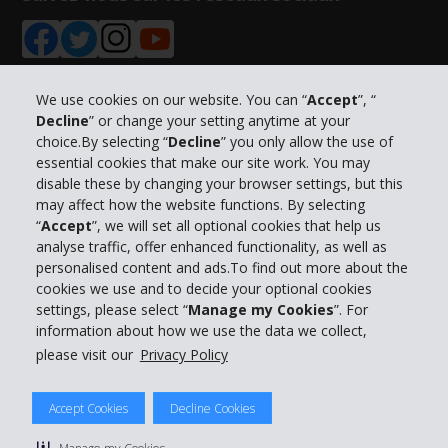
We use cookies on our website. You can “
Accept
”, “
Decline
” or change your setting anytime at your
Informations sur l'entreprise
choice.By selecting “
Decline
” you only allow the use of
essential cookies that make our site work. You may
Entreprise
disable these by changing your browser settings, but this
may affect how the website functions. By selecting
“
Accept
”, we will set all optional cookies that help us
Support client
analyse traffic, offer enhanced functionality, as well as
personalised content and ads.To find out more about the
cookies we use and to decide your optional cookies
Réserver avec Hertz
settings, please select “
Manage my Cookies
”. For
information about how we use the data we collect,
please visit our
Privacy Policy
© 2026 The Hertz System, Inc.
Accept Cookies
Decline Cookies
Politique de confidentialité
|
Conditions d'utilisation du site
|
Conditions de location
|
Informations tarifaires
|
Plan du site
|