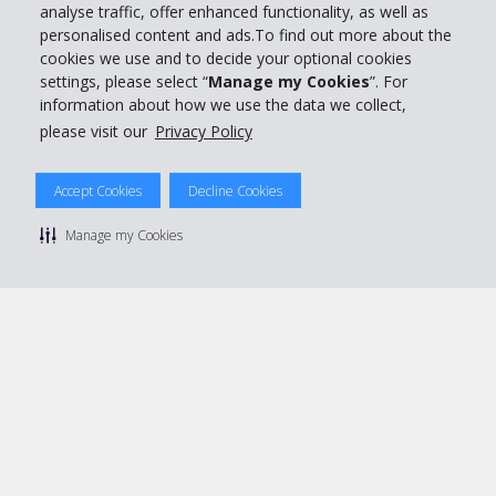
analyse traffic, offer enhanced functionality, as well as
personalised content and ads.To find out more about the
© 2026 The Hertz System, Inc.
cookies we use and to decide your optional cookies
Politique de confidentialité
|
Conditions d'utilisation du site
|
settings, please select “
Manage my Cookies
”. For
Conditions de location
|
Informations tarifaires
|
Plan du site
|
information about how we use the data we collect,
Gérer mes cookies
please visit our
Privacy Policy
Accept Cookies
Decline Cookies
Manage my Cookies