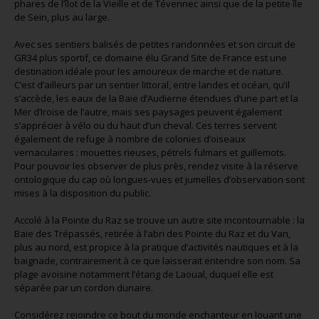
phares de l’îlot de la Vieille et de Tévennec ainsi que de la petite île
de Sein, plus au large.
Avec ses sentiers balisés de petites randonnées et son circuit de
GR34 plus sportif, ce domaine élu Grand Site de France est une
destination idéale pour les amoureux de marche et de nature.
C’est d’ailleurs par un sentier littoral, entre landes et océan, qu’il
s’accède, les eaux de la Baie d’Audierne étendues d’une part et la
Mer d’Iroise de l’autre, mais ses paysages peuvent également
s’apprécier à vélo ou du haut d’un cheval. Ces terres servent
également de refuge à nombre de colonies d’oiseaux
vernaculaires : mouettes rieuses, pétrels fulmars et guillemots.
Pour pouvoir les observer de plus près, rendez visite à la réserve
ontologique du cap où longues-vues et jumelles d’observation sont
mises à la disposition du public.
Accolé à la Pointe du Raz se trouve un autre site incontournable : la
Baie des Trépassés, retirée à l’abri des Pointe du Raz et du Van,
plus au nord, est propice à la pratique d’activités nautiques et à la
baignade, contrairement à ce que laisserait entendre son nom. Sa
plage avoisine notamment l’étang de Laoual, duquel elle est
séparée par un cordon dunaire.
Considérez rejoindre ce bout du monde enchanteur en louant une