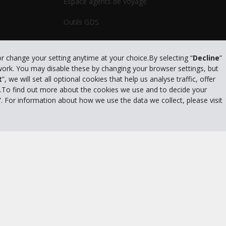
Espace agents de voyage
Outils GDS
or change your setting anytime at your choice.By selecting “
Decline
”
 work. You may disable these by changing your browser settings, but
litique de confidentialité
|
Conditions d'utilisation du site
|
Conditions de l
t
”, we will set all optional cookies that help us analyse traffic, offer
s.To find out more about the cookies we use and to decide your
”. For information about how we use the data we collect, please visit