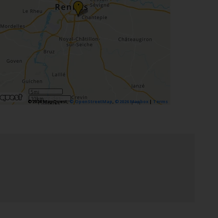
•
5mi
10km
©2026 MapQuest,
© OpenStreetMap
,
©2026 Mapbox
|
Terms