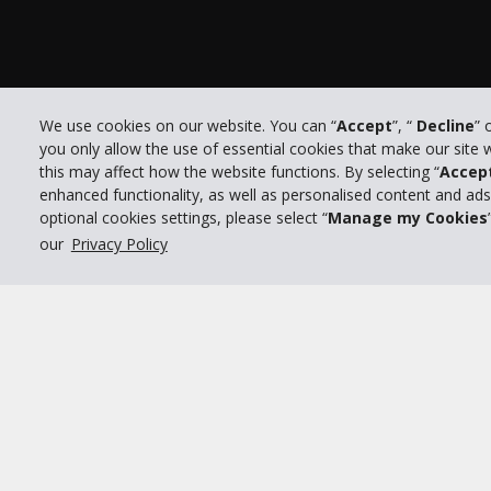
We use cookies on our website. You can “
Accept
”, “
Decline
” 
you only allow the use of essential cookies that make our site
Po
this may affect how the website functions. By selecting “
Accep
© 2026 The Hertz System, Inc.
enhanced functionality, as well as personalised content and ad
optional cookies settings, please select “
Manage my Cookies
our
Privacy Policy