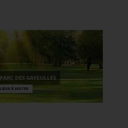
PARC DES GAYEULLES
LIEUX À VISITER