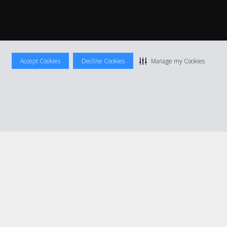
Accept Cookies
Decline Cookies
Manage my Cookies
ocation
|
Informations tarifaires
|
Plan du site
|
Gérer mes cookies