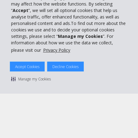
may affect how the website functions. By selecting
“
Accept
”, we will set all optional cookies that help us
Support client
analyse traffic, offer enhanced functionality, as well as
personalised content and ads.To find out more about the
cookies we use and to decide your optional cookies
Réserver avec Hertz
settings, please select “
Manage my Cookies
”. For
information about how we use the data we collect,
please visit our
Privacy Policy
© 2026 The Hertz System, Inc.
Accept Cookies
Decline Cookies
Politique de confidentialité
|
Conditions d'utilisation du site
|
Conditions de location
|
Informations tarifaires
|
Plan du site
|
Manage my Cookies
Gérer mes cookies