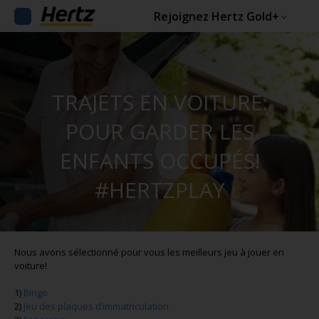
Rejoignez Hertz Gold+
TRAJETS EN VOITURE:
POUR GARDER LES
ENFANTS OCCUPÉS!
#HERTZPLAY
Nous avons sélectionné pour vous les meilleurs jeu à jouer en
voiture!
1)
Bingo
2)
Jeu des plaques d’immatriculation