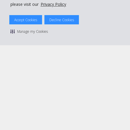
please visit our
Privacy Policy
© 2026 The Hertz System, Inc.
Accept Cookies
Decline Cookies
Politique de confidentialité
|
Conditions d'utilisation du site
|
Conditions de location
|
Informations tarifaires
|
Plan du site
|
Manage my Cookies
Gérer mes cookies