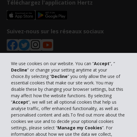
Téléchargez l'application Hertz
Suivez-nous sur les réseaux sociaux
We use cookies on our website. You can “
Accept
”, “
Decline
” or change your setting anytime at your
Informations sur l'entreprise
choice.By selecting “
Decline
” you only allow the use of
essential cookies that make our site work. You may
Entreprise
disable these by changing your browser settings, but this
may affect how the website functions. By selecting
“
Accept
”, we will set all optional cookies that help us
Support client
analyse traffic, offer enhanced functionality, as well as
personalised content and ads.To find out more about the
cookies we use and to decide your optional cookies
Réserver avec Hertz
settings, please select “
Manage my Cookies
”. For
information about how we use the data we collect,