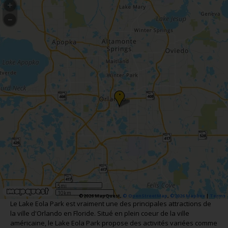
•
5mi
10km
©2026 MapQuest,
© OpenStreetMap
,
©2026 Mapbox
|
Terms
Le Lake Eola Park est vraiment une des principales attractions de
la ville d'Orlando en Floride. Situé en plein coeur de la ville
américaine, le Lake Eola Park propose des activités variées comme