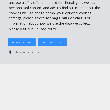
analyse traffic, offer enhanced functionality, as well as
personalised content and ads.To find out more about the
Réserver avec Hertz
cookies we use and to decide your optional cookies
settings, please select “
Manage my Cookies
”. For
information about how we use the data we collect,
please visit our
Privacy Policy
© 2026 The Hertz System, Inc.
Politique de confidentialité
|
Conditions d'utilisation du site
|
Accept Cookies
Decline Cookies
Conditions de location
|
Informations tarifaires
|
Plan du site
|
Gérer mes cookies
Manage my Cookies