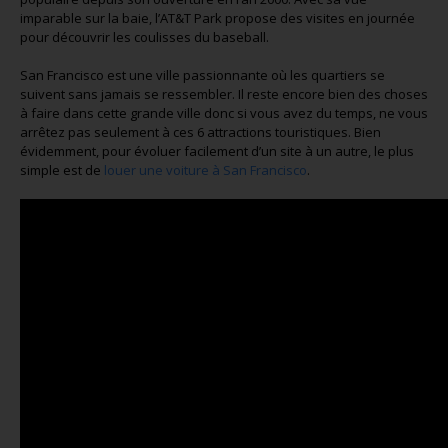
imparable sur la baie, l’AT&T Park propose des visites en journée
pour découvrir les coulisses du baseball.
San Francisco est une ville passionnante où les quartiers se
suivent sans jamais se ressembler. Il reste encore bien des choses
à faire dans cette grande ville donc si vous avez du temps, ne vous
arrêtez pas seulement à ces 6 attractions touristiques. Bien
évidemment, pour évoluer facilement d’un site à un autre, le plus
simple est de
louer une voiture à San Francisco
.