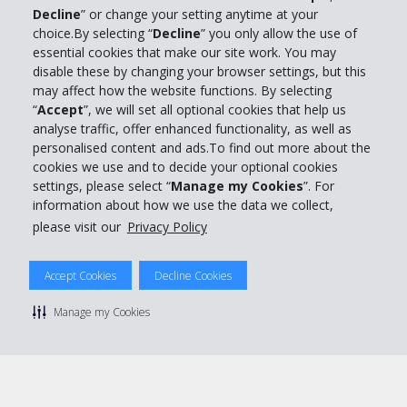
Decline
” or change your setting anytime at your
Informations sur l'entreprise
choice.By selecting “
Decline
” you only allow the use of
essential cookies that make our site work. You may
Entreprise
disable these by changing your browser settings, but this
may affect how the website functions. By selecting
“
Accept
”, we will set all optional cookies that help us
Support client
analyse traffic, offer enhanced functionality, as well as
personalised content and ads.To find out more about the
cookies we use and to decide your optional cookies
Réserver avec Hertz
settings, please select “
Manage my Cookies
”. For
information about how we use the data we collect,
please visit our
Privacy Policy
© 2026 The Hertz System, Inc.
Accept Cookies
Decline Cookies
Politique de confidentialité
|
Conditions d'utilisation du site
|
Conditions de location
|
Informations tarifaires
|
Plan du site
|
Manage my Cookies
Gérer mes cookies