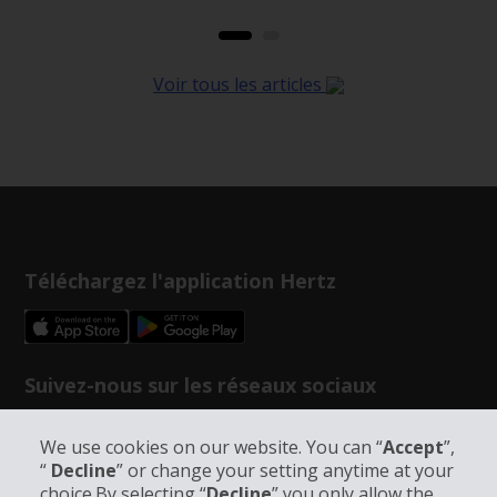
Voir tous les articles
Téléchargez l'application Hertz
Suivez-nous sur les réseaux sociaux
We use cookies on our website. You can “
Accept
”,
“
Decline
” or change your setting anytime at your
choice.By selecting “
Decline
” you only allow the