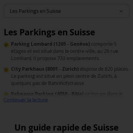
Les Parkings en Suisse
Parking Lombard (1205 - Genève)
comporte 5
étages et est situé dans le centre-ville, au 26 rue
Lombard. Il propose 733 emplacements.
City Parkhaus (8001 - Zurich)
dispose de 620 places.
Le parking est situé en plein centre de Zurich, à
quelques pas de Bahnhofstrasse.
Rebgasse Parking (4058 - Bâle)
se trouve dans le
Continuer la lecture
quartier Altstadt Kleinbasel de la ville. Vous y
trouverez de nombreuses boutiques et galeries
d'art.
Un guide rapide de Suisse