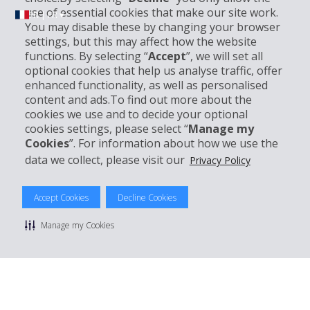
use of essential cookies that make our site work.
FR | FR ▾
You may disable these by changing your browser
settings, but this may affect how the website
functions. By selecting “
Accept
”, we will set all
Informations sur l'entreprise
optional cookies that help us analyse traffic, offer
enhanced functionality, as well as personalised
content and ads.To find out more about the
Entreprise
cookies we use and to decide your optional
cookies settings, please select “
Manage my
Support client
Cookies
”. For information about how we use the
data we collect, please visit our
Privacy Policy
Réserver avec Hertz
Accept Cookies
Decline Cookies
Manage my Cookies
© 2026 The Hertz System, Inc.
Politique de confidentialité
|
Conditions d'utilisation du site
|
Conditions de location
|
Informations tarifaires
|
Plan du site
|
Gérer mes cookies