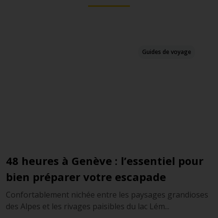
Guides de voyage
 : l’essentiel pour
Le meilleur de Zuric
re escapade
Loin de se limiter à représenter
la finance, Zurich est une ville 
tre les paysages grandioses
ibles du lac Lém...