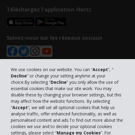
Téléchargez l'application Hertz
Suivez-nous sur les réseaux sociaux
We use cookies on our website. You can “
Accept
”, “
Decline
” or change your setting anytime at your
Informations sur l'entreprise
choice.By selecting “
Decline
” you only allow the use of
essential cookies that make our site work. You may
Entreprise
disable these by changing your browser settings, but this
may affect how the website functions. By selecting
“
Accept
”, we will set all optional cookies that help us
Support client
analyse traffic, offer enhanced functionality, as well as
personalised content and ads.To find out more about the
cookies we use and to decide your optional cookies
Réserver avec Hertz
settings, please select “
Manage my Cookies
”. For