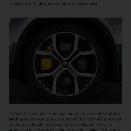
révolutionner l’industrie des véhicules électriques.
En 2017, Polestar devint un nouveau constructeur de véhicules
électriques premium suédois à part entière, donnant à Polestar
la liberté de débuter la recherche, le développement et la
production de voitures électriques haut de gamme en tant que