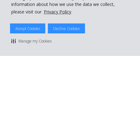
information about how we use the data we collect,
please visit our
Privacy Policy
© 2026 The Hertz System, Inc.
Accept Cookies
Decline Cookies
Politique de confidentialité
|
Conditions d'utilisation du site
|
Conditions de location
|
Informations tarifaires
|
Plan du site
|
Manage my Cookies
Gérer mes cookies