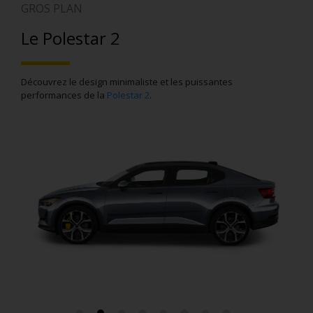
GROS PLAN
Le Polestar 2
Découvrez le design minimaliste et les puissantes
performances de la
Polestar 2
Polestar 2
Polestar 2
Polestar 2
Polestar 2
Polestar 2
Polestar 2
Polestar 2
.