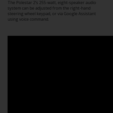
The Polestar 2’s 255-watt, eight-speaker audio
system can be adjusted from the right-hand
steering wheel keypad, or via Google Assistant
using voice command.