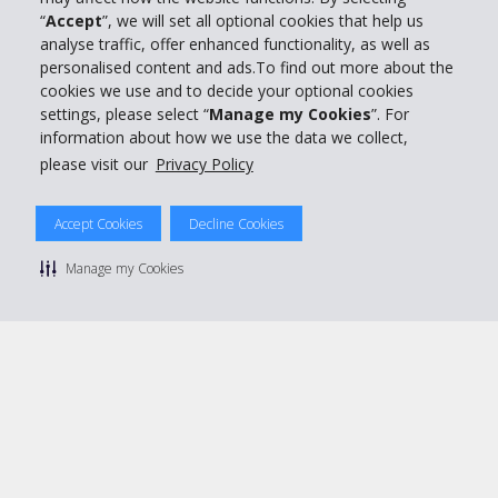
“
Accept
”, we will set all optional cookies that help us
Support client
analyse traffic, offer enhanced functionality, as well as
personalised content and ads.To find out more about the
cookies we use and to decide your optional cookies
Réserver avec Hertz
settings, please select “
Manage my Cookies
”. For
information about how we use the data we collect,
please visit our
Privacy Policy
© 2026 The Hertz System, Inc.
Accept Cookies
Decline Cookies
Politique de confidentialité
|
Conditions d'utilisation du site
|
Conditions de location
|
Informations tarifaires
|
Plan du site
|
Manage my Cookies
Gérer mes cookies