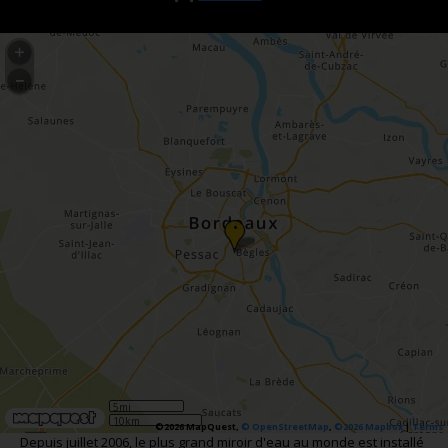
•
5mi
10km
©2026 MapQuest,
© OpenStreetMap
,
©2026 Mapbox
|
Terms
Depuis juillet 2006, le plus grand miroir d'eau au monde est installé