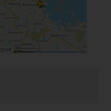
•
5mi
10km
©2026 MapQuest,
© OpenStreetMap
,
©2026 Mapbox
|
Terms