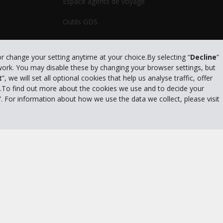
Espace agents de voyage
Outils GDS
or change your setting anytime at your choice.By selecting “
Decline
”
 work. You may disable these by changing your browser settings, but
litique de confidentialité
|
Conditions d'utilisation du site
|
Conditions de l
t
”, we will set all optional cookies that help us analyse traffic, offer
s.To find out more about the cookies we use and to decide your
”. For information about how we use the data we collect, please visit