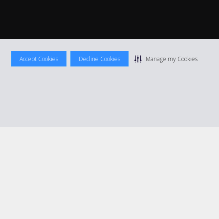
Accept Cookies
Decline Cookies
Manage my Cookies
ocation
|
Informations tarifaires
|
Plan du site
|
Gérer mes cookies