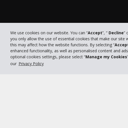
We use cookies on our website. You can “
Accept
”, “
Decline
” 
you only allow the use of essential cookies that make our site
Po
this may affect how the website functions. By selecting “
Accep
© 2026 The Hertz System, Inc.
enhanced functionality, as well as personalised content and ad
optional cookies settings, please select “
Manage my Cookies
our
Privacy Policy