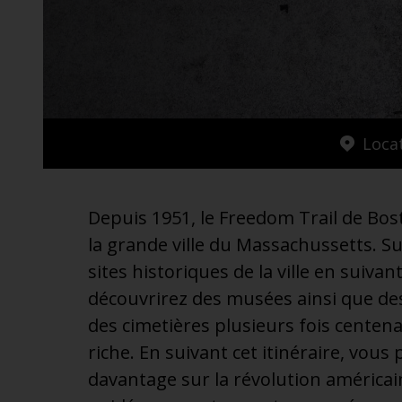
additionnel
Voyagez en toute sérénité, sans frais supplémentaires.
* Voir conditions
Loca
Depuis 1951, le Freedom Trail de Bo
la grande ville du Massachussetts. S
sites historiques de la ville en suivan
découvrirez des musées ainsi que des
des cimetières plusieurs fois centen
riche. En suivant cet itinéraire, v
davantage sur la révolution américain