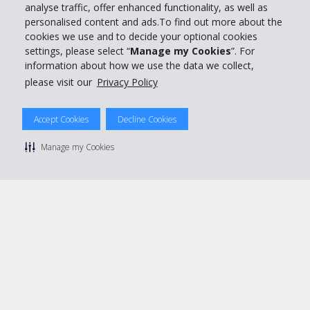
analyse traffic, offer enhanced functionality, as well as
Réserver avec Hertz
personalised content and ads.To find out more about the
cookies we use and to decide your optional cookies
settings, please select “
Manage my Cookies
”. For
information about how we use the data we collect,
please visit our
Privacy Policy
© 2026 The Hertz System, Inc.
Politique de confidentialité
|
Conditions d'utilisation du site
|
Accept Cookies
Decline Cookies
Conditions de location
|
Informations tarifaires
|
Plan du site
|
Gérer mes cookies
Manage my Cookies