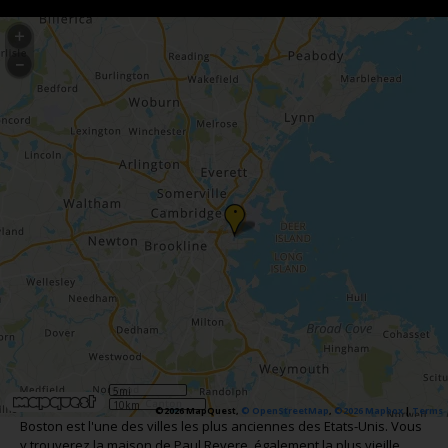
•
5mi
10km
©2026 MapQuest,
© OpenStreetMap
,
©2026 Mapbox
|
Terms
Boston est l'une des villes les plus anciennes des Etats-Unis. Vous
y trouverez la maison de Paul Revere, également la plus vieille