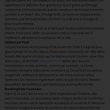
figurant parmi les 100 meilleurs du pays. Les mélomanes pourront
également se délecter d’un grandiose opéra grâce au Chicago
Symphony Orchestra tandis que les amateurs de basket pourront
assister à un match des Chicago Bulls, la fameuse équipe portée
autrefois par Michael Jordan. En bref, il y a de tout à Chicago et
pour tout le monde.
Mais il y a tellement à voir et à faire qu’il faudra malheureusement
choisir. Pour vous aider, nous avons dressé une liste des 5
meilleures attractions touristiques de la ville.
Millenium Park
Ce parc est tout récent puisqu’il fut ouvert en 2004. Il s’agit du plus
grand projet de la ville depuis l’Exposition Universelle de 1893 alors
autant dire que le résultat vaut le déplacement. En plein cœur d’un
autre parc, Grant Park,
Millenium Park
abrite des œuvres
disséminées un peu partout, comme par exemple, la Crown
Fountain (fontaine interactive) ou encore la Cloud Gate (sculpture
magistrale reflétant et déformant le ciel et les curieux venus
l’admirer). On retrouve également dans ce parc le Harris Theater
accueillant de nombreux spectacles tout au long de l’année.
Buckingham Fountain
Dans le Grant Park se trouve cette majestueuse fontaine, elle
aussi interactive. Le monument attire chaque année de nombreux
touristes venus voir le spectacle aquatique et visuel de la fameuse
fontaine. Imaginée à partir du parterre de Latone des Jardins de