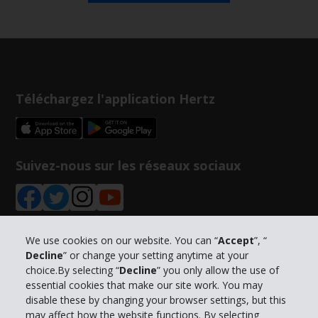
Téléchargez l'application Hertz
Suivez-nous sur les réseaux sociaux
We use cookies on our website. You can “
Accept
”, “
Decline
” or change your setting anytime at your
Informations sur l'entreprise
choice.By selecting “
Decline
” you only allow the use of
essential cookies that make our site work. You may
Entreprise
disable these by changing your browser settings, but this
may affect how the website functions. By selecting