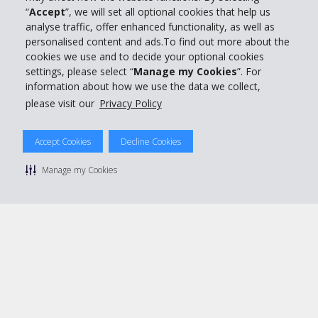
“
Accept
”, we will set all optional cookies that help us
Support client
analyse traffic, offer enhanced functionality, as well as
personalised content and ads.To find out more about the
cookies we use and to decide your optional cookies
Réserver avec Hertz
settings, please select “
Manage my Cookies
”. For
information about how we use the data we collect,
please visit our
Privacy Policy
© 2026 The Hertz System, Inc.
Accept Cookies
Decline Cookies
Politique de confidentialité
|
Conditions d'utilisation du site
|
Conditions de location
|
Informations tarifaires
|
Plan du site
|
Manage my Cookies
Gérer mes cookies