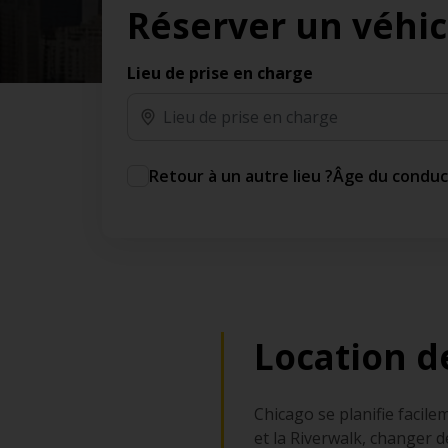
Réserver un véhic
des jours gratuits.*
Ajout gratuit du partenaire comme conducteur
additionnel
Lieu de prise en charge
Voyagez en toute sérénité, sans frais
supplémentaires.
* Voir conditions
Retour à un autre lieu ?
Âge du condu
Location d
Chicago se planifie facil
et la Riverwalk, changer 