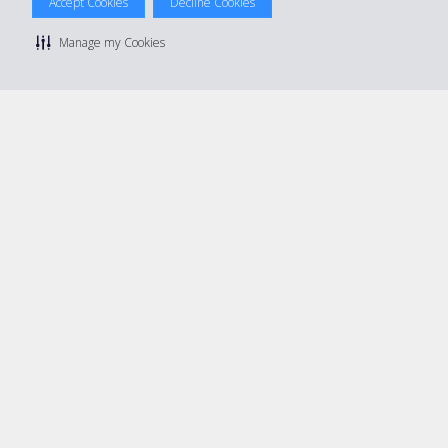
Accept Cookies
Decline Cookies
Politique de confidentialité
|
Conditions d'utilisation du site
|
Conditions de location
|
Informations tarifaires
|
Plan du site
|
Manage my Cookies
Gérer mes cookies