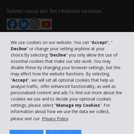
Suivez-nous sur les réseaux sociaux
We use cookies on our website. You can “
Accept
”, “
Decline
” or change your setting anytime at your
Informations sur l'entreprise
choice.By selecting “
Decline
” you only allow the use of
essential cookies that make our site work. You may
Entreprise
disable these by changing your browser settings, but this
may affect how the website functions. By selecting
“
Accept
”, we will set all optional cookies that help us
Support client
analyse traffic, offer enhanced functionality, as well as
personalised content and ads.To find out more about the
cookies we use and to decide your optional cookies
Réserver avec Hertz
settings, please select “
Manage my Cookies
”. For
information about how we use the data we collect,
please visit our
Privacy Policy
© 2026 The Hertz System, Inc.