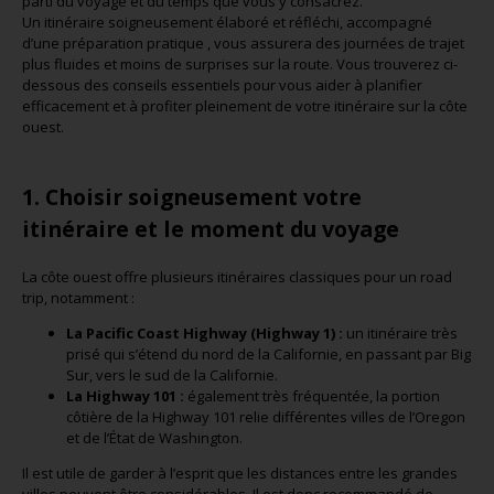
parti du voyage et du temps que vous y consacrez.
Un itinéraire soigneusement élaboré et réfléchi, accompagné
d’une préparation pratique , vous assurera des journées de trajet
plus fluides et moins de surprises sur la route. Vous trouverez ci-
dessous des conseils essentiels pour vous aider à planifier
efficacement et à profiter pleinement de votre itinéraire sur la côte
ouest.
1. Choisir soigneusement votre
itinéraire et le moment du voyage
La côte ouest offre plusieurs itinéraires classiques pour un road
trip, notamment :
La Pacific Coast Highway (Highway 1) :
un itinéraire très
prisé qui s’étend du nord de la Californie, en passant par Big
Sur, vers le sud de la Californie.
La Highway 101 :
également très fréquentée, la portion
côtière de la Highway 101 relie différentes villes de l’Oregon
et de l’État de Washington.
Il est utile de garder à l’esprit que les distances entre les grandes
villes peuvent être considérables. Il est donc recommandé de