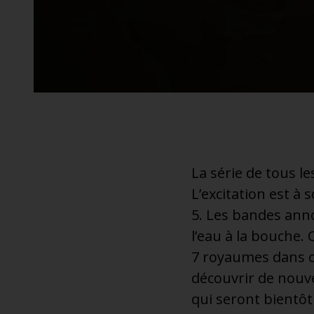
additionnel
Voyagez en toute sérénité, sans frais supplémentaires.
* Voir conditions
La série de tous l
L’excitation est à 
5. Les bandes ann
l’eau à la bouche.
7 royaumes dans c
découvrir de nouve
qui seront bientôt