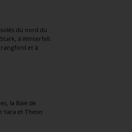
désolés du nord du
tark, à Winterfell.
trangford et à
es, la Baie de
e Yara et Theon