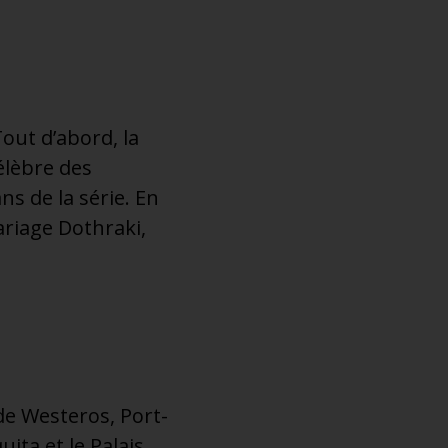
out d’abord, la
élèbre des
ns de la série. En
mariage Dothraki,
 de Westeros, Port-
ita et le Palais