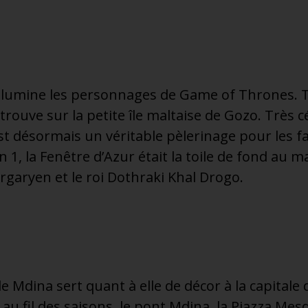
 illumine les personnages de Game of Thrones. T
trouve sur la petite île maltaise de Gozo. Très c
est désormais un véritable pèlerinage pour les fa
on 1, la Fenêtre d’Azur était la toile de fond au 
garyen et le roi Dothraki Khal Drogo.
e Mdina sert quant à elle de décor à la capitale
au fil des saisons, le pont Mdina, la Piazza Mesqu