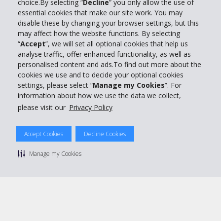
choice.By selecting “
Decline
” you only allow the use of
essential cookies that make our site work. You may
Entreprise
disable these by changing your browser settings, but this
may affect how the website functions. By selecting
“
Accept
”, we will set all optional cookies that help us
Support client
analyse traffic, offer enhanced functionality, as well as
personalised content and ads.To find out more about the
cookies we use and to decide your optional cookies
Réserver avec Hertz
settings, please select “
Manage my Cookies
”. For
information about how we use the data we collect,
please visit our
Privacy Policy
© 2026 The Hertz System, Inc.
Accept Cookies
Decline Cookies
Politique de confidentialité
|
Conditions d'utilisation du site
|
Conditions de location
|
Informations tarifaires
|
Plan du site
|
Manage my Cookies
Gérer mes cookies