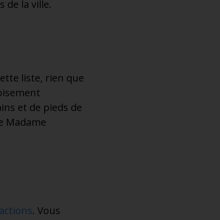
de la ville.
te liste, rien que
roisement
ns et de pieds de
sée Madame
ractions
. Vous