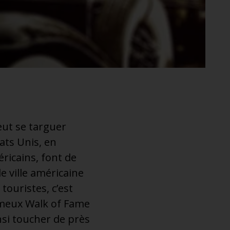
eut se targuer
tats Unis, en
ricains, font de
 ville américaine
touristes, c’est
fameux Walk of Fame
nsi toucher de près