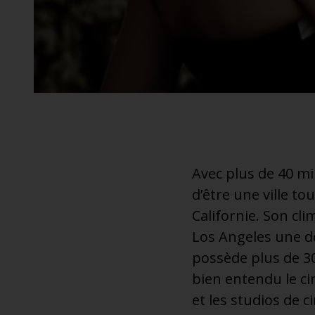
additionnel
Voyagez en toute sérénité, sans frais supplémentaires.
* Voir conditions
Avec plus de 40 mi
d’être une ville to
Californie. Son cl
Los Angeles une de
possède plus de 30
bien entendu le ci
et les studios de 