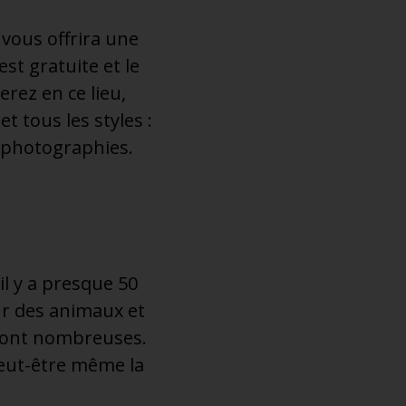
vous offrira une
st gratuite et le
rez en ce lieu,
t tous les styles :
t photographies.
il y a presque 50
our des animaux et
s sont nombreuses.
eut-être même la