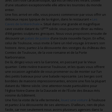
avec son rose caractéristique, qui est un lieu très vivant. Dotée
d'une situation exceptionnelle elle attire les touristes du monde
entier.
Une fois arrivé en ville, vous pouvez commencer par vous offrir un
délicieux repas typique de la région, dans le restaurant «
Les
Caves de la Maréchale
». Situé dans une grande et magnifique
ème
cave voutée datant du 13
siècle, vous pourrez dîner au milieu
d’élégantes sculptures grecques. Nous vous proposons ensuite de
découvrir un
palais de justice
d’une toute nouvelle façon. En effet,
celui de Toulouse, vous invite à faire un réel voyage à travers son
histoire. Ainsi, partez à la découverte des vestiges du château des
Comtes de Toulouse, de la voie romaine et de la Porte
Narbonnaise.
De là, dirigez-vous vers la Garonne, en passant par le Vieux
quartier. Cette rivière traverse Toulouse, et les quais vous offrent
une occasion agréable de vous promener ou de monter sur l’un
des petits bateaux pour une balade reposante. Les berges sont
bordées de maisons impressionnantes, encore une fois la plupart
datant du 18ème siècle. Une attention toute particulière pour
l'église Notre-Dame de la Daurade et de l'École des Beaux-Arts
voisine du bâtiment.
Une fois la visite de la ville terminée,
louez une voiture
à Toulouse
et partez à la découverte de ses alentours. D’ailleurs, rien de plus
facile, car non seulement nous avons plusieurs agences dans la