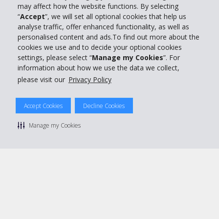
may affect how the website functions. By selecting
“
Accept
”, we will set all optional cookies that help us
Support client
analyse traffic, offer enhanced functionality, as well as
personalised content and ads.To find out more about the
cookies we use and to decide your optional cookies
Réserver avec Hertz
settings, please select “
Manage my Cookies
”. For
information about how we use the data we collect,
please visit our
Privacy Policy
© 2026 The Hertz System, Inc.
Accept Cookies
Decline Cookies
Politique de confidentialité
|
Conditions d'utilisation du site
|
Conditions de location
|
Informations tarifaires
|
Plan du site
|
Manage my Cookies
Gérer mes cookies