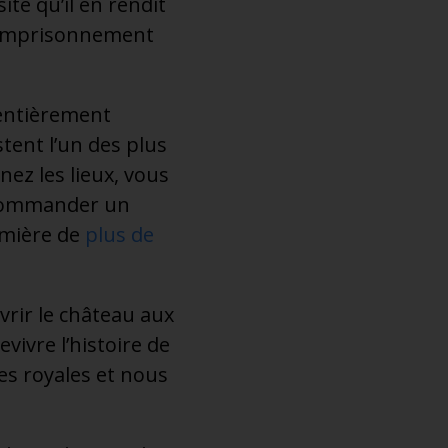
ite qu’il en rendit
a l’emprisonnement
 entièrement
stent l’un des plus
nez les lieux, vous
 commander un
umière de
plus de
rir le château aux
ivre l’histoire de
es royales et nous