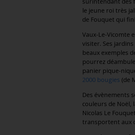
surintendant des fi
le jeune roi très j
de Fouquet qui fini
Vaux-Le-Vicomte e
visiter. Ses jardin
beaux exemples de 
pourrez déambuler
panier pique-niqu
2000 bougies
(de M
Des évènements so
couleurs de Noël, 
Nicolas Le Fouquet
transportent aux 