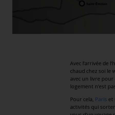
additionnel
Voyagez en toute sérénité, sans frais supplémentaires.
* Voir conditions
Avec l’arrivée de l
chaud chez soi le 
avec un livre pour 
logement n’est pas
Pour cela,
Paris
et 
activités qui sorte
vous d’un voyage d