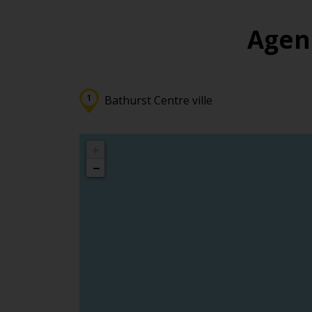
Agenc
Bathurst Centre ville
+
−