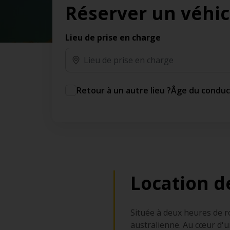
Réserver un véhic
des jours gratuits.*
Ajout gratuit du partenaire comme conducteur
additionnel
Lieu de prise en charge
Voyagez en toute sérénité, sans frais
supplémentaires.
* Voir conditions
Retour à un autre lieu ?
Âge du condu
Location d
Située à deux heures de r
australienne. Au cœur d'u