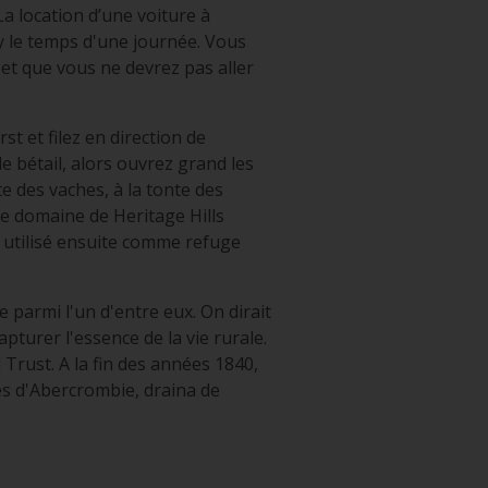
La location d’une voiture à
ey le temps d'une journée. Vous
et que vous ne devrez pas aller
t et filez en direction de
de bétail, alors ouvrez grand les
te des vaches, à la tonte des
le domaine de Heritage Hills
t utilisé ensuite comme refuge
 parmi l'un d'entre eux. On dirait
pturer l'essence de la vie rurale.
 Trust. A la fin des années 1840,
ves d'Abercrombie, draina de