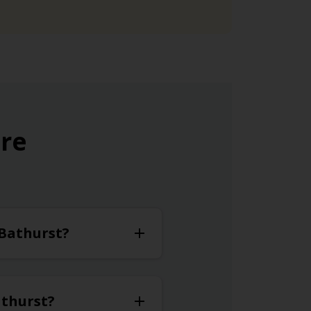
ure
 Bathurst?
athurst?