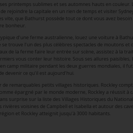
s, ses printemps sublimes et ses automnes hauts en couleur. 
de rejoindre la capitale en un rien de temps et visiter Sydn
s vite, que Bathurst possède tout ce dont vous avez besoin 
tre bonheur.
ypique d'une ferme australienne, louez une voiture à Bathurs
que se trouve l'un des plus célèbres spectacles de moutons et 
ux de la ferme faire leur entrée sur scène, assistez à la trai
miers vous conter leur histoire. Sous ses allures paisibles, 
ien camp militaire pendant les deux guerres mondiales, il fu
e devenir ce qu'il est aujourd'hui.
 de remarquables petits villages historiques. Rockley compte
, comme épargné par le monde moderne, Rockley a réussit à ca
sans surprise sur la liste des Villages Historiques du National
s rivières voisines de Campbell et Isabella et autour des ca
égion et Rockley atteignit jusqu'à 3000 habitants.