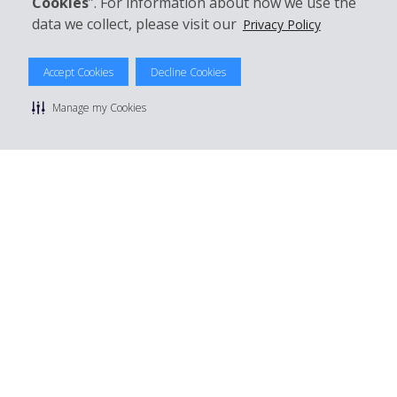
Cookies
”. For information about how we use the
data we collect, please visit our
Privacy Policy
© 2026 The Hertz System, Inc.
Accept Cookies
Decline Cookies
Politique de confidentialité
|
Conditions d'utilisation du site
|
Conditions de location
|
Informations tarifaires
|
Plan du site
|
Manage my Cookies
Gérer mes cookies