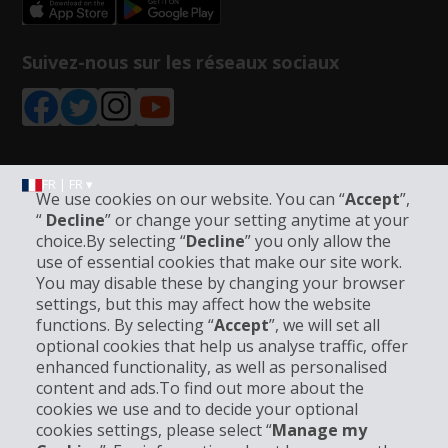
Suivez-nous sur les réseaux sociaux
FR | FR ▾
We use cookies on our website. You can “
Accept
”,
“
Decline
” or change your setting anytime at your
choice.By selecting “
Decline
” you only allow the
Informations sur l'entreprise
use of essential cookies that make our site work.
You may disable these by changing your browser
settings, but this may affect how the website
Entreprise
functions. By selecting “
Accept
”, we will set all
optional cookies that help us analyse traffic, offer
Support client
enhanced functionality, as well as personalised
content and ads.To find out more about the
cookies we use and to decide your optional
Réserver avec Hertz
cookies settings, please select “
Manage my