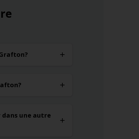
ure
 Grafton?
rafton?
r dans une autre