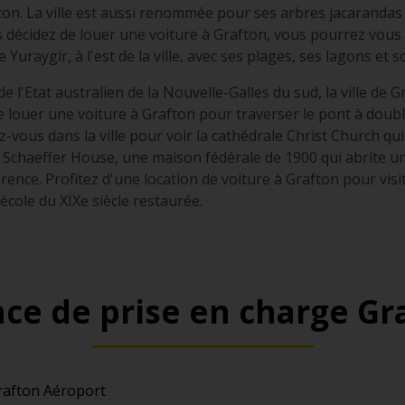
fton. La ville est aussi renommée pour ses arbres jacaranda
s décidez de louer une voiture à Grafton, vous pourrez vous 
e Yuraygir, à l'est de la ville, avec ses plages, ses lagons et s
 de l'Etat australien de la Nouvelle-Galles du sud, la ville de 
 de louer une voiture à Grafton pour traverser le pont à doubl
vous dans la ville pour voir la cathédrale Christ Church qu
 Schaeffer House, une maison fédérale de 1900 qui abrite une
larence. Profitez d'une location de voiture à Grafton pour vi
cole du XIXe siècle restaurée.
ce de prise en charge Gr
rafton Aéroport