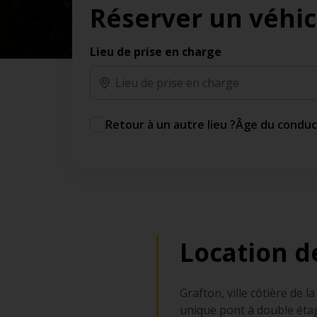
Réserver un véhic
des jours gratuits.*
Ajout gratuit du partenaire comme conducteur
additionnel
Lieu de prise en charge
Voyagez en toute sérénité, sans frais
supplémentaires.
* Voir conditions
Retour à un autre lieu ?
Âge du condu
Location d
Grafton, ville côtière de 
unique pont à double étage