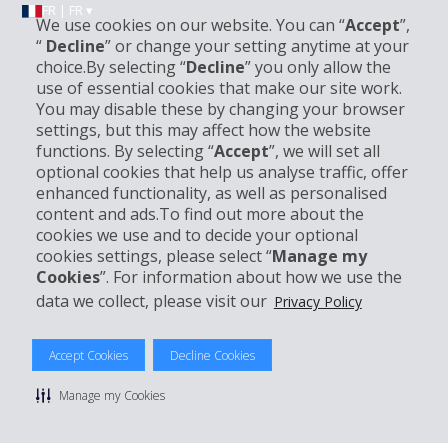
FR | FR ▾
We use cookies on our website. You can “
Accept
”,
“
Decline
” or change your setting anytime at your
choice.By selecting “
Decline
” you only allow the
Informations sur l'entreprise
use of essential cookies that make our site work.
You may disable these by changing your browser
settings, but this may affect how the website
Entreprise
functions. By selecting “
Accept
”, we will set all
optional cookies that help us analyse traffic, offer
Support client
enhanced functionality, as well as personalised
content and ads.To find out more about the
cookies we use and to decide your optional
Réserver avec Hertz
cookies settings, please select “
Manage my
Cookies
”. For information about how we use the
data we collect, please visit our
Privacy Policy
© 2026 The Hertz System, Inc.
Accept Cookies
Decline Cookies
Politique de confidentialité
|
Conditions d'utilisation du site
|
Conditions de location
|
Informations tarifaires
|
Plan du site
|
Manage my Cookies
Gérer mes cookies