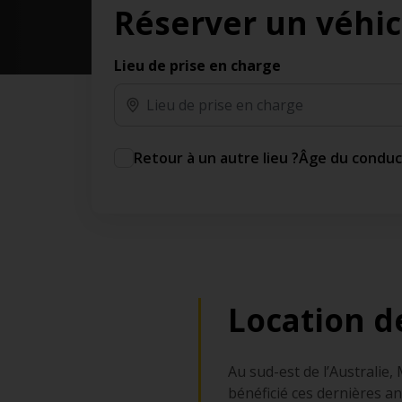
Réserver un véhic
des jours gratuits.*
Ajout gratuit du partenaire comme conducteur
additionnel
Lieu de prise en charge
Voyagez en toute sérénité, sans frais
supplémentaires.
* Voir conditions
Retour à un autre lieu ?
Âge du condu
Location d
Au sud-est de l’Australie
bénéficié ces dernières ann