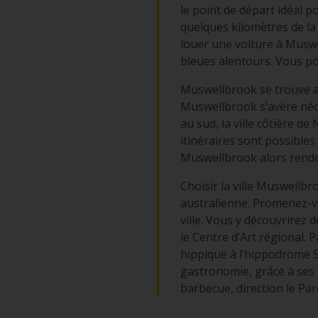
le point de départ idéal 
quelques kilomètres de la 
louer une voiture à Musw
bleues alentours. Vous p
Muswellbrook se trouve au
Muswellbrook s’avère néce
au sud, la ville côtière 
itinéraires sont possibles
Muswellbrook alors rende
Choisir la ville Muswellb
australienne. Promenez-v
ville. Vous y découvrire
le Centre d’Art régional. 
hippique à l’hippodrome S
gastronomie, grâce à ses 
barbecue, direction le Parc