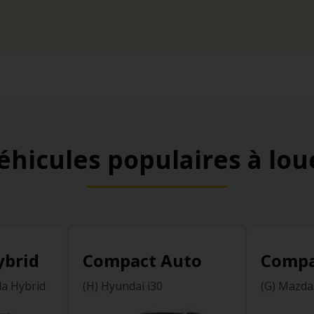
éhicules populaires à lou
ybrid
Compact Auto
Compa
la Hybrid
(H) Hyundai i30
(G) Mazda