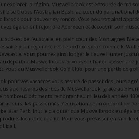
pour explorer la région. Muswellbrook est entourée de maison
ville se trouve l’Australian Bush, au cœur du parc national 
ellbrook pour pouvoir s’y rendre. Vous pourrez ainsi appr
ouvez également rejoindre Aberdeen et découvrir son musée 
 sud-est de l’Australie, en plein cœur des Montagnes Bleues
ssaire pour rejoindre des lieux d’exception comme le Woll
de Newcastle. Vous pourrez ainsi longer le fleuve Hunter ju
 au départ de Muswellbrook. Si vous souhaitez passer une jou
z-vous au Muswellbrook Gold Club, pour une partie de golf
rook pour vos vacances vous assure de passer des jours ag
ous aux hasards des rues de Muswellbrook, grâce au « Herit
z de nombreux bâtiments remontant au milieu des années 180
Par ailleurs, les passionnés d’équitation pourront profiter d
kellatar Park. Inutile d’ajouter que Muswellbrook est égale
produits locaux de qualité. Pour vous prélasser en famille 
 Lidell.