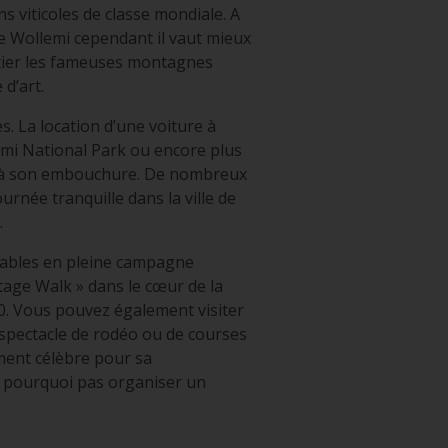
s viticoles de classe mondiale. A
de Wollemi cependant il vaut mieux
écier les fameuses montagnes
d’art.
. La location d’une voiture à
emi National Park ou encore plus
squ’à son embouchure. De nombreux
rnée tranquille dans la ville de
.
réables en pleine campagne
age Walk » dans le cœur de la
0. Vous pouvez également visiter
e spectacle de rodéo ou de courses
ment célèbre pour sa
et pourquoi pas organiser un