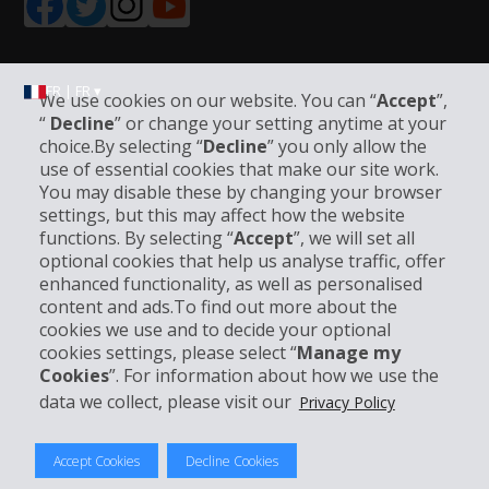
FR | FR ▾
We use cookies on our website. You can “
Accept
”,
“
Decline
” or change your setting anytime at your
choice.By selecting “
Decline
” you only allow the
use of essential cookies that make our site work.
Informations sur l'entreprise
You may disable these by changing your browser
settings, but this may affect how the website
Entreprise
functions. By selecting “
Accept
”, we will set all
optional cookies that help us analyse traffic, offer
enhanced functionality, as well as personalised
Support client
content and ads.To find out more about the
cookies we use and to decide your optional
Réserver avec Hertz
cookies settings, please select “
Manage my
Cookies
”. For information about how we use the
data we collect, please visit our
Privacy Policy
© 2026 The Hertz System, Inc.
Accept Cookies
Decline Cookies
Politique de confidentialité
|
Conditions d'utilisation du site
|