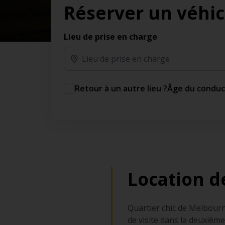
Réserver un véhic
des jours gratuits.*
Ajout gratuit du partenaire comme conducteur
additionnel
Lieu de prise en charge
Voyagez en toute sérénité, sans frais
supplémentaires.
* Voir conditions
Retour à un autre lieu ?
Âge du condu
Location d
Quartier chic de Melbourn
de visite dans la deuxième 