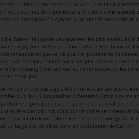
 proche de Melbourne et se trouve à seulement dix kilomètres
yn, vous pourrez donc profiter à la fois du charme tranquill
ne grande métropole. Balwyn est aussi un très bon point de d
mille, Balwyn fait partie des quartiers les plus agréables à 
ion à Balwyn, vous n'êtes qu'à moins d'une demi heure de la 
ous remarquerez que ce joli quartier possède de nombreux e
anoa, par exemple, compte parmi les plus anciens d'Australi
serve de Koonung Creek est un lieu de rencontre, où les pare
ipements de jeu.
ue forcément un passage à Melbourne. Capitale australienne 
emble plus de 140 nationalités différentes. Grâce à ce méla
articulière, presque plus européenne qu'australienne et la
au caractère bien distinct, vous donneront le sentiment de 
 pouvez passer du décor coloré de Chinatown, à un spectacle 
er un large plat de pâtes dans un «ristorante» de Carlton.