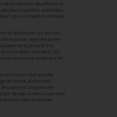
 de son quartier des affaires. En
e des beaux quartiers australiens
épart pour un road trip à travers
vivre de Melbourne. Qui plus est,
côte et pouvez rejoindre la mer
spaces verts propices à la
e et son origine remonte à 1901.
nts se retrouvent, tandis que les
de la mode, c'est une ville
nge de culture, Melbourne
 découvrir est toujours une
changer de pays à mesure que vous
de flamenco dans le quartier