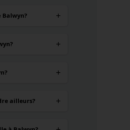
de Balwyn?
lwyn?
yn?
re ailleurs?
lle à Balwyn?