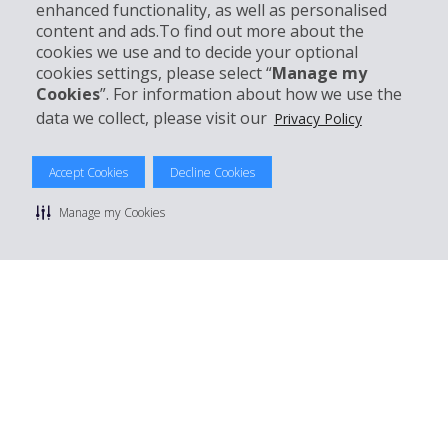
Support client
enhanced functionality, as well as personalised
content and ads.To find out more about the
cookies we use and to decide your optional
Réserver avec Hertz
cookies settings, please select “
Manage my
Cookies
”. For information about how we use the
data we collect, please visit our
Privacy Policy
© 2026 The Hertz System, Inc.
Accept Cookies
Decline Cookies
Politique de confidentialité
|
Conditions d'utilisation du site
|
Conditions de location
|
Informations tarifaires
|
Plan du site
|
Manage my Cookies
Gérer mes cookies