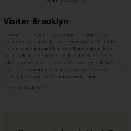
Visiter Brooklyn
Fascinant, éclectique, dynamique. Les adjectifs ne
manquent pas pour décrire le Borough de Brooklyn.
Celui-ci invite indéniablement à l'exploration. Nous
avons sélectionné pour vous les sites d’intérêts et
attractions uniques lors de votre passage à New York,
pour ne rien manquez de ce que ce haut lieu du
multiculturalisme américain a à vous offrir.
Continuer la lecture
Downtown
Commencez votre visite de Brooklyn par l’un des
districts les plus touristiques, Downtown. Vous y
trouverez le fameux Pont de Brooklyn, reliant celle-ci à
l'île de Manhattan, offrant une vue imprenable et
majestueuse sur la skyline de la Big Apple.