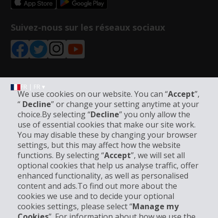
Suivez-nous sur les réseaux sociaux
FR | FR ▾
We use cookies on our website. You can “
Accept
”,
“
Decline
” or change your setting anytime at your
choice.By selecting “
Decline
” you only allow the
Informations sur l'entreprise
use of essential cookies that make our site work.
You may disable these by changing your browser
settings, but this may affect how the website
Entreprise
functions. By selecting “
Accept
”, we will set all
optional cookies that help us analyse traffic, offer
Support client
enhanced functionality, as well as personalised
content and ads.To find out more about the
cookies we use and to decide your optional
Réserver avec Hertz
cookies settings, please select “
Manage my
Cookies
”. For information about how we use the