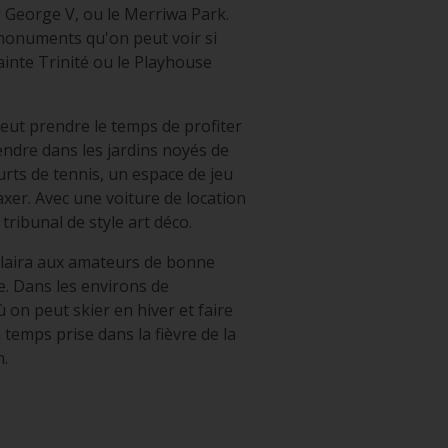
 George V, ou le Merriwa Park.
 monuments qu'on peut voir si
ainte Trinité ou le Playhouse
peut prendre le temps de profiter
endre dans les jardins noyés de
rts de tennis, un espace de jeu
xer. Avec une voiture de location
tribunal de style art déco.
 plaira aux amateurs de bonne
e. Dans les environs de
on peut skier en hiver et faire
 temps prise dans la fièvre de la
n.