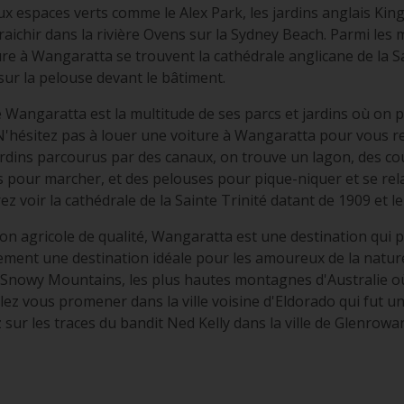
 espaces verts comme le Alex Park, les jardins anglais King
aichir dans la rivière Ovens sur la Sydney Beach. Parmi les
ure à Wangaratta se trouvent la cathédrale anglicane de la S
sur la pelouse devant le bâtiment.
e Wangaratta est la multitude de ses parcs et jardins où on 
 N'hésitez pas à louer une voiture à Wangaratta pour vous r
rdins parcourus par des canaux, on trouve un lagon, des cou
s pour marcher, et des pelouses pour pique-niquer et se rela
 voir la cathédrale de la Sainte Trinité datant de 1909 et le 
on agricole de qualité, Wangaratta est une destination qui
alement une destination idéale pour les amoureux de la natur
Snowy Mountains, les plus hautes montagnes d'Australie où 
lez vous promener dans la ville voisine d'Eldorado qui fut un
 sur les traces du bandit Ned Kelly dans la ville de Glenrowa