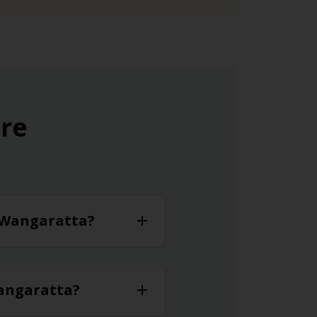
ure
à Wangaratta?
Wangaratta?