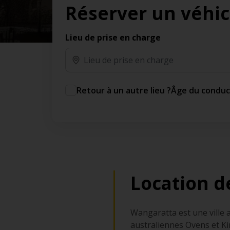
Réserver un véhic
des jours gratuits.*
Ajout gratuit du partenaire comme conducteur
additionnel
Lieu de prise en charge
Voyagez en toute sérénité, sans frais
supplémentaires.
* Voir conditions
Retour à un autre lieu ?
Âge du condu
Location d
Wangaratta est une ville a
australiennes Ovens et Ki