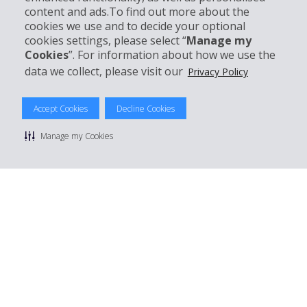
content and ads.To find out more about the
Entreprise
cookies we use and to decide your optional
cookies settings, please select “
Manage my
Support client
Cookies
”. For information about how we use the
data we collect, please visit our
Privacy Policy
Réserver avec Hertz
Accept Cookies
Decline Cookies
Manage my Cookies
© 2026 The Hertz System, Inc.
Politique de confidentialité
|
Conditions d'utilisation du site
|
Conditions de location
|
Informations tarifaires
|
Plan du site
|
Gérer mes cookies