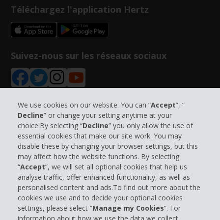
Téléchargez l'application Hertz
Suivez-nous sur les réseaux sociaux
We use cookies on our website. You can “
Accept
”, “
Decline
” or change your setting anytime at your
Informations sur l'entreprise
choice.By selecting “
Decline
” you only allow the use of
essential cookies that make our site work. You may
disable these by changing your browser settings, but this
Entreprise
may affect how the website functions. By selecting
“
Accept
”, we will set all optional cookies that help us
Support client
analyse traffic, offer enhanced functionality, as well as
personalised content and ads.To find out more about the
cookies we use and to decide your optional cookies
Réserver avec Hertz
settings, please select “
Manage my Cookies
”. For
information about how we use the data we collect,