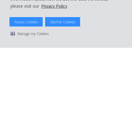
please visit our
Privacy Policy
© 2026 The Hertz System, Inc.
Accept Cookies
Decline Cookies
Politique de confidentialité
|
Conditions d'utilisation du site
|
Conditions de location
|
Informations tarifaires
|
Plan du site
|
Manage my Cookies
Gérer mes cookies