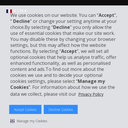
FR | FR ▾
We use cookies on our website. You can “
Accept
”,
“
Decline
” or change your setting anytime at your
choice.By selecting “
Decline
” you only allow the
Informations sur l'entreprise
use of essential cookies that make our site work.
You may disable these by changing your browser
settings, but this may affect how the website
Entreprise
functions. By selecting “
Accept
”, we will set all
optional cookies that help us analyse traffic, offer
Support client
enhanced functionality, as well as personalised
content and ads.To find out more about the
cookies we use and to decide your optional
Réserver avec Hertz
cookies settings, please select “
Manage my
Cookies
”. For information about how we use the
data we collect, please visit our
Privacy Policy
© 2026 The Hertz System, Inc.
Accept Cookies
Decline Cookies
Politique de confidentialité
|
Conditions d'utilisation du site
|
Conditions de location
|
Informations tarifaires
|
Plan du site
|
Manage my Cookies
Gérer mes cookies