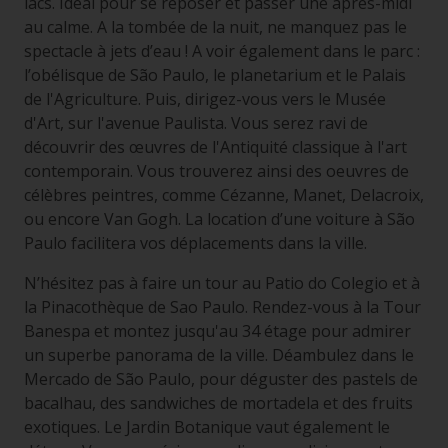
lacs. Idéal pour se reposer et passer une après-midi
au calme. A la tombée de la nuit, ne manquez pas le
spectacle à jets d’eau ! A voir également dans le parc :
l’obélisque de São Paulo, le planetarium et le Palais
de l'Agriculture. Puis, dirigez-vous vers le Musée
d'Art, sur l'avenue Paulista. Vous serez ravi de
découvrir des œuvres de l'Antiquité classique à l'art
contemporain. Vous trouverez ainsi des oeuvres de
célèbres peintres, comme Cézanne, Manet, Delacroix,
ou encore Van Gogh. La location d’une voiture à São
Paulo facilitera vos déplacements dans la ville.
N’hésitez pas à faire un tour au Patio do Colegio et à
la Pinacothèque de Sao Paulo. Rendez-vous à la Tour
Banespa et montez jusqu'au 34 étage pour admirer
un superbe panorama de la ville. Déambulez dans le
Mercado de São Paulo, pour déguster des pastels de
bacalhau, des sandwiches de mortadela et des fruits
exotiques. Le Jardin Botanique vaut également le