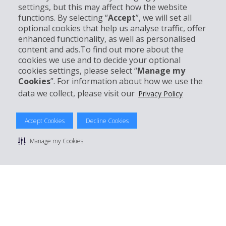
settings, but this may affect how the website
Entreprise
functions. By selecting “
Accept
”, we will set all
optional cookies that help us analyse traffic, offer
Support client
enhanced functionality, as well as personalised
content and ads.To find out more about the
cookies we use and to decide your optional
Réserver avec Hertz
cookies settings, please select “
Manage my
Cookies
”. For information about how we use the
data we collect, please visit our
Privacy Policy
© 2026 The Hertz System, Inc.
Accept Cookies
Decline Cookies
Politique de confidentialité
|
Conditions d'utilisation du site
|
Conditions de location
|
Informations tarifaires
|
Plan du site
|
Manage my Cookies
Gérer mes cookies