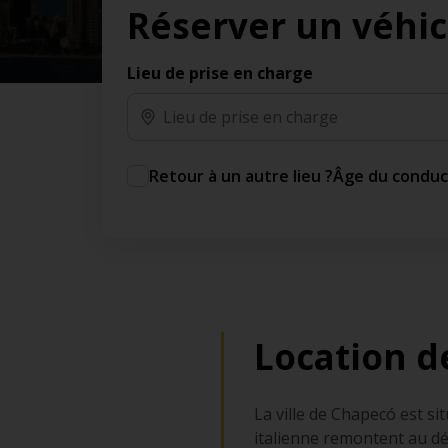
Réserver un véhic
des jours gratuits.*
Ajout gratuit du partenaire comme conducteur
additionnel
Lieu de prise en charge
Voyagez en toute sérénité, sans frais
supplémentaires.
* Voir conditions
Retour à un autre lieu ?
Âge du condu
Location d
La ville de Chapecó est si
italienne remontent au déb