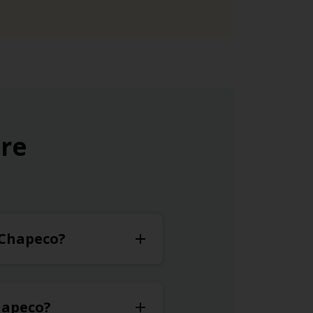
ure
à Chapeco?
hapeco?