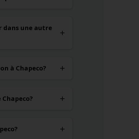
er dans une autre
ion à Chapeco?
de Chapeco?
apeco?