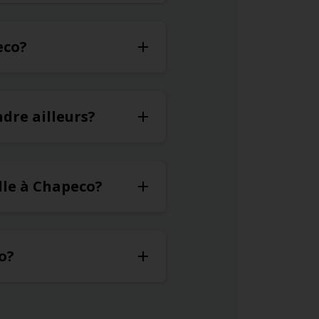
eco?
dre ailleurs?
lle à Chapeco?
o?