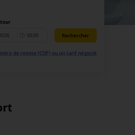
etour
2026
00:00
Rechercher
numéro de remise (CDP) ou un tarif négocié
ort