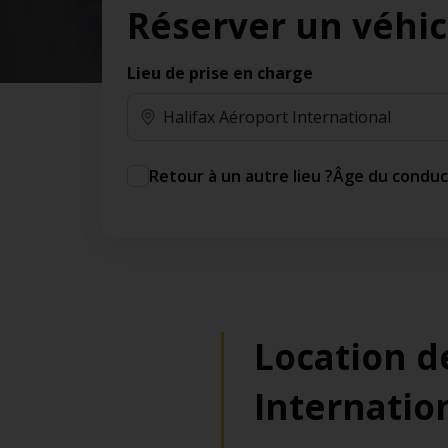
Réserver un véhic
des jours gratuits.*
Ajout gratuit du partenaire comme conducteur
additionnel
Lieu de prise en charge
Voyagez en toute sérénité, sans frais
supplémentaires.
* Voir conditions
Retour à un autre lieu ?
Âge du condu
Location d
Internatio