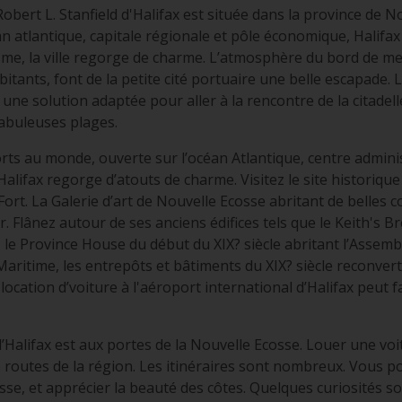
obert L. Stanfield d'Halifax est située dans la province de N
céan atlantique, capitale régionale et pôle économique, Halifax
me, la ville regorge de charme. L’atmosphère du bord de mer,
abitants, font de la petite cité portuaire une belle escapade.
t une solution adaptée pour aller à la rencontre de la citadel
fabuleuses plages.
ts au monde, ouverte sur l’océan Atlantique, centre administr
lifax regorge d’atouts de charme. Visitez le site historique n
Fort. La Galerie d’art de Nouvelle Ecosse abritant de belles c
r. Flânez autour de ses anciens édifices tels que le Keith's 
 le Province House du début du XIX? siècle abritant l’Assembl
ritime, les entrepôts et bâtiments du XIX? siècle reconverti
location d’voiture à l'aéroport international d’Halifax peut fa
’Halifax est aux portes de la Nouvelle Ecosse. Louer une voi
s routes de la région. Les itinéraires sont nombreux. Vous 
sse, et apprécier la beauté des côtes. Quelques curiosités 