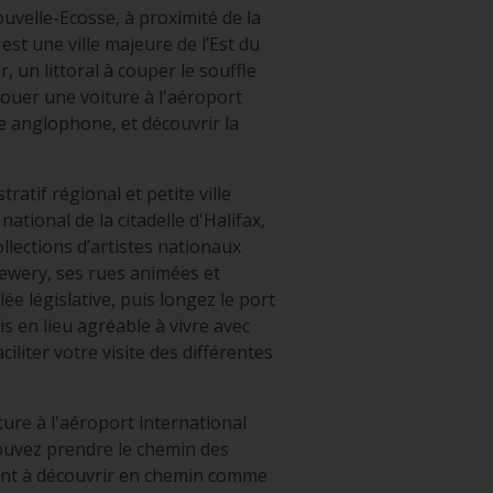
ouvelle-Ecosse, à proximité de la
 est une ville majeure de l’Est du
 un littoral à couper le souffle
 Louer une voiture à l'aéroport
le anglophone, et découvrir la
atif régional et petite ville
ational de la citadelle d'Halifax,
ollections d’artistes nationaux
Brewery, ses rues animées et
ée législative, puis longez le port
s en lieu agréable à vivre avec
ciliter votre visite des différentes
ture à l'aéroport international
pouvez prendre le chemin des
sont à découvrir en chemin comme