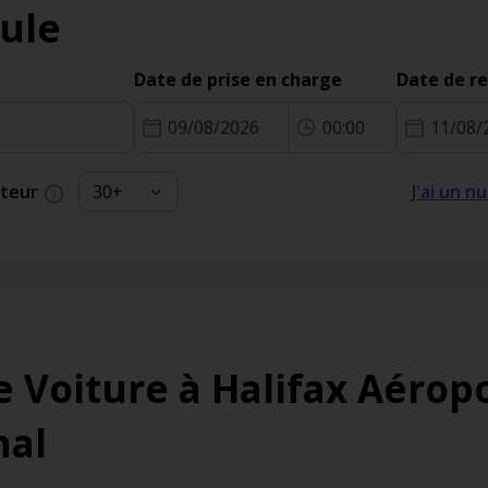
ule
Date de prise en charge
Date de r
09/08/2026
00:00
11/08/
cteur
J'ai un 
e Voiture à Halifax Aérop
nal