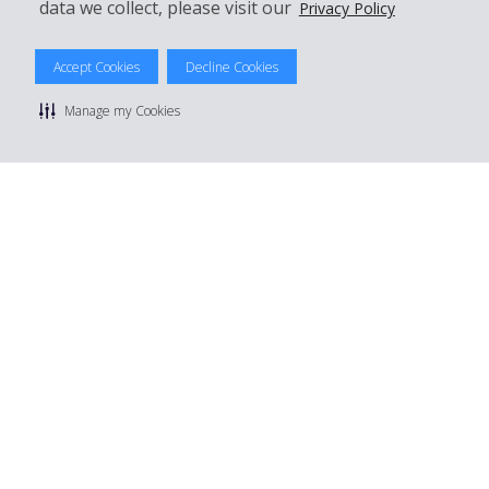
data we collect, please visit our
Privacy Policy
© 2026 The Hertz System, Inc.
Accept Cookies
Decline Cookies
Politique de confidentialité
|
Conditions d'utilisation du site
|
Conditions de location
|
Informations tarifaires
|
Plan du site
|
Manage my Cookies
Gérer mes cookies