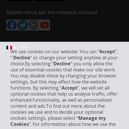
Suivez-nous sur les réseaux sociaux
FR | FR ▾
We use cookies on our website. You can “
Accept
”,
“
Decline
” or change your setting anytime at your
choice.By selecting “
Decline
” you only allow the
Informations sur l'entreprise
use of essential cookies that make our site work.
You may disable these by changing your browser
settings, but this may affect how the website
Entreprise
functions. By selecting “
Accept
”, we will set all
optional cookies that help us analyse traffic, offer
Support client
enhanced functionality, as well as personalised
content and ads.To find out more about the
cookies we use and to decide your optional
Réserver avec Hertz
cookies settings, please select “
Manage my
Cookies
”. For information about how we use the