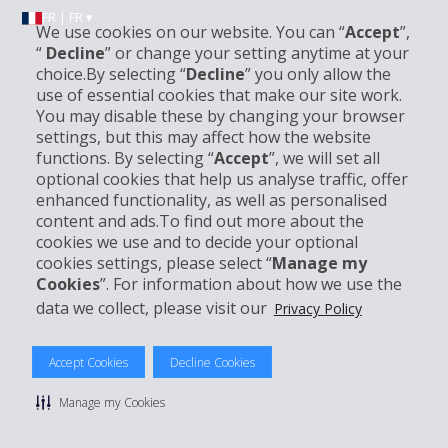
FR | FR ▾
We use cookies on our website. You can “
Accept
”,
“
Decline
” or change your setting anytime at your
choice.By selecting “
Decline
” you only allow the
Informations sur l'entreprise
use of essential cookies that make our site work.
You may disable these by changing your browser
settings, but this may affect how the website
Entreprise
functions. By selecting “
Accept
”, we will set all
optional cookies that help us analyse traffic, offer
Support client
enhanced functionality, as well as personalised
content and ads.To find out more about the
cookies we use and to decide your optional
Réserver avec Hertz
cookies settings, please select “
Manage my
Cookies
”. For information about how we use the
data we collect, please visit our
Privacy Policy
© 2026 The Hertz System, Inc.
Accept Cookies
Decline Cookies
Politique de confidentialité
|
Conditions d'utilisation du site
|
Conditions de location
|
Informations tarifaires
|
Plan du site
|
Manage my Cookies
Gérer mes cookies