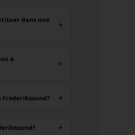
stituer dans une
ion à
de Frederikssund?
ederikssund?