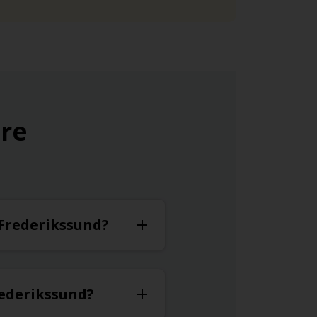
ure
 Frederikssund?
rederikssund?