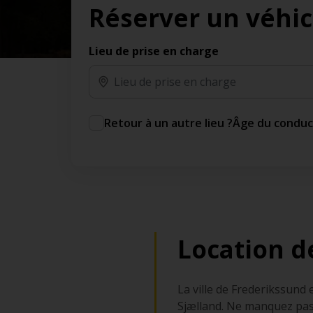
Réserver un véhic
des jours gratuits.*
Ajout gratuit du partenaire comme conducteur
additionnel
Lieu de prise en charge
Voyagez en toute sérénité, sans frais
supplémentaires.
* Voir conditions
Retour à un autre lieu ?
Âge du condu
Location d
La ville de Frederikssund
Sjælland. Ne manquez pas 