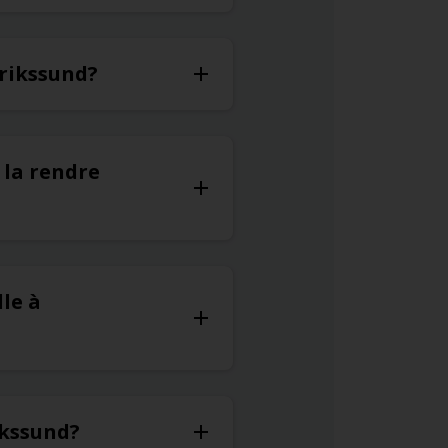
erikssund?
 la rendre
le à
ikssund?