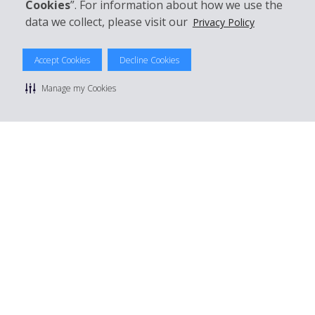
Cookies
”. For information about how we use the
data we collect, please visit our
Privacy Policy
Accept Cookies
Decline Cookies
© 2026 The Hertz System, Inc.
Politique de confidentialité
|
Conditions d'utilisation du site
|
Manage my Cookies
Conditions de location
|
Informations tarifaires
|
Plan du site
|
Gérer mes cookies