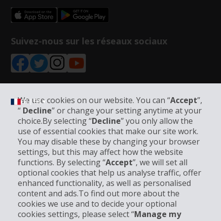
Suivez-nous sur les réseaux sociaux
We use cookies on our website. You can “
Accept
”,
FR | FR ▾
“
Decline
” or change your setting anytime at your
choice.By selecting “
Decline
” you only allow the
use of essential cookies that make our site work.
Informations sur l'entreprise
You may disable these by changing your browser
settings, but this may affect how the website
functions. By selecting “
Accept
”, we will set all
Entreprise
optional cookies that help us analyse traffic, offer
enhanced functionality, as well as personalised
Support client
content and ads.To find out more about the
cookies we use and to decide your optional
cookies settings, please select “
Manage my
Réserver avec Hertz