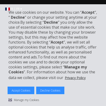
FR | FR ▾
We use cookies on our website. You can “
Accept
”,
“
Decline
” or change your setting anytime at your
choice.By selecting “
Decline
” you only allow the
Informations sur l'entreprise
use of essential cookies that make our site work.
You may disable these by changing your browser
settings, but this may affect how the website
Entreprise
functions. By selecting “
Accept
”, we will set all
optional cookies that help us analyse traffic, offer
Support client
enhanced functionality, as well as personalised
content and ads.To find out more about the
cookies we use and to decide your optional
Réserver avec Hertz
cookies settings, please select “
Manage my
Cookies
”. For information about how we use the
data we collect, please visit our
Privacy Policy
© 2026 The Hertz System, Inc.
Accept Cookies
Decline Cookies
Politique de confidentialité
|
Conditions d'utilisation du site
|
Conditions de location
|
Informations tarifaires
|
Plan du site
|
Manage my Cookies
Gérer mes cookies