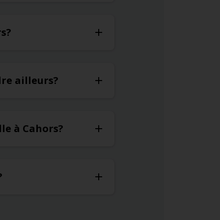
rs?
re ailleurs?
lle à Cahors?
?