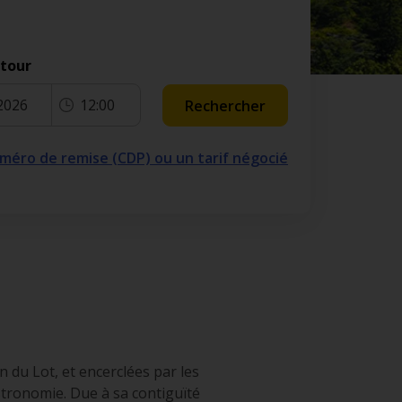
etour
2026
12:00
Rechercher
numéro de remise (CDP) ou un tarif négocié
in du Lot, et encerclées par les
stronomie. Due à sa contiguïté