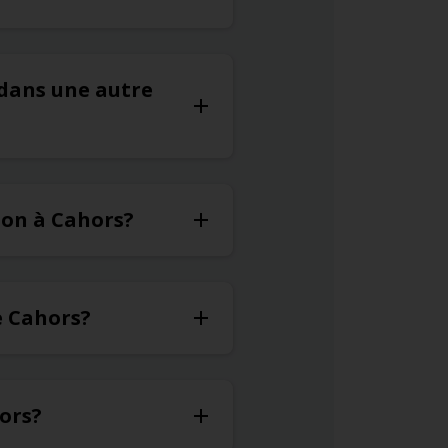
 dans une autre
ion à Cahors?
de Cahors?
hors?