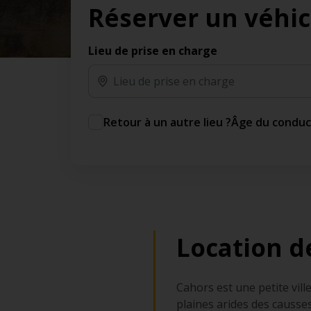
Réserver un véhic
des jours gratuits.*
Ajout gratuit du partenaire comme conducteur
additionnel
Lieu de prise en charge
Voyagez en toute sérénité, sans frais
supplémentaires.
* Voir conditions
Retour à un autre lieu ?
Âge du condu
Location d
Cahors est une petite ville
plaines arides des causse