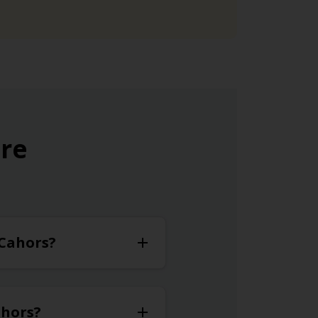
ure
 Cahors?
ahors?